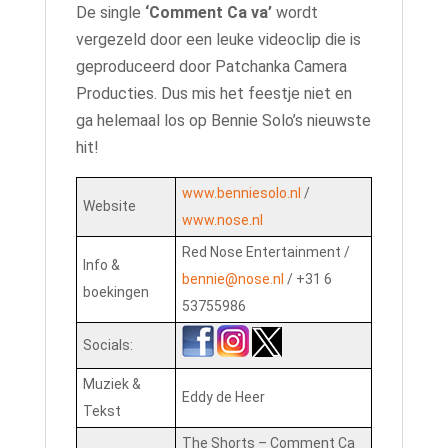
De single
‘Comment Ca va’
wordt
vergezeld door een leuke videoclip die is
geproduceerd door Patchanka Camera
Producties. Dus mis het feestje niet en
ga helemaal los op Bennie Solo’s nieuwste
hit!
www.benniesolo.nl
/
Website
www.nose.nl
Red Nose Entertainment /
Info &
bennie@nose.nl
/ +31 6
boekingen
53755986
Socials:
Muziek &
Eddy de Heer
Tekst
The Shorts – Comment Ca