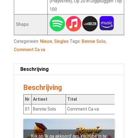
(Playlisted), Op 20 in Digipluggen Top
100
Shops
Categorieën:
Nieuw
,
Singles
Tags:
Bennie Solo
,
Comment Ca va
Beschrijving
Beschrijving
Nr
Artiest
Titel
01
Bennie Solo
Comment Ca va
NLQ
Klik op 'Ik ga akkoord' om Youtube in te