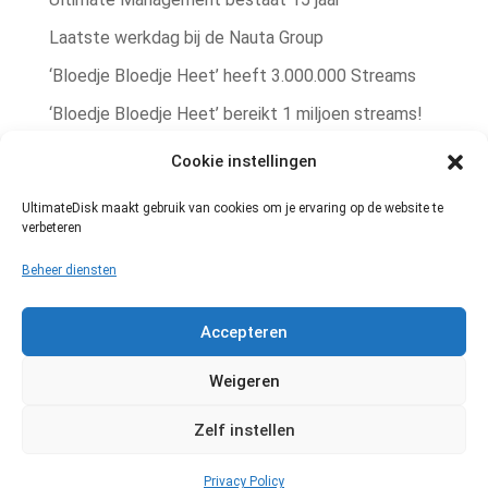
Laatste werkdag bij de Nauta Group
‘Bloedje Bloedje Heet’ heeft 3.000.000 Streams
‘Bloedje Bloedje Heet’ bereikt 1 miljoen streams!
Rob Zorn single ‘Bere Bere Koud’ winterhit!
Cookie instellingen
Rob Zorn heeft met ‘Bloedje Bloedje Heet’
UltimateDisk maakt gebruik van cookies om je ervaring op de website te
zomerhit te pakken!
verbeteren
Muziekrechten administratie
Beheer diensten
Geheel vernieuwde UltimateDisk website!
Accepteren
Een goed gesprek met de platenbaas
Weigeren
Zelf instellen
Powered by
Access2.IT
Privacy Policy