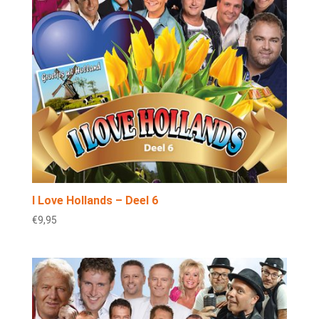
I Love Hollands – Deel 6
€
9,95