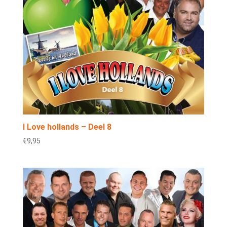
I Love hollands – Deel 8
€
9,95