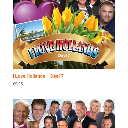
I Love Hollands – Deel 7
€
9,95