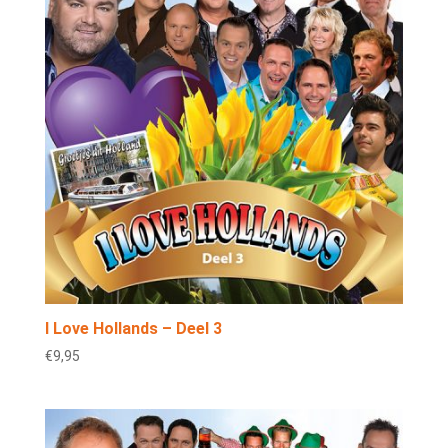
I Love Hollands – Deel 3
€
9,95