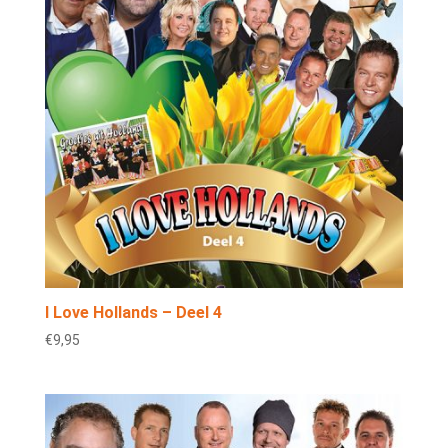
I Love Hollands – Deel 4
€
9,95