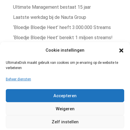
Ultimate Management bestaat 15 jaar
Laatste werkdag bij de Nauta Group
‘Bloedje Bloedje Heet’ heeft 3.000.000 Streams
‘Bloedje Bloedje Heet’ bereikt 1 miljoen streams!
Rob Zorn single ‘Bere Bere Koud’ winterhit!
Cookie instellingen
Rob Zorn heeft met ‘Bloedje Bloedje Heet’
UltimateDisk maakt gebruik van cookies om je ervaring op de website te
zomerhit te pakken!
verbeteren
Muziekrechten administratie
Beheer diensten
Geheel vernieuwde UltimateDisk website!
Accepteren
Een goed gesprek met de platenbaas
Weigeren
Zelf instellen