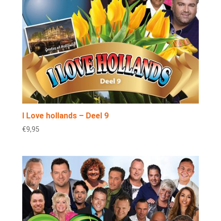
I Love hollands – Deel 9
€
9,95