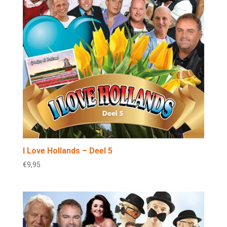
I Love Hollands – Deel 5
€
9,95