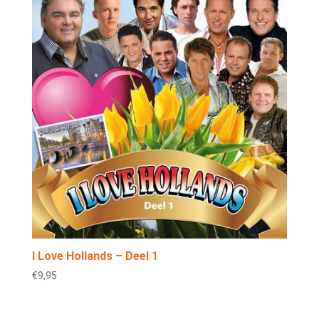
I Love Hollands – Deel 1
€
9,95