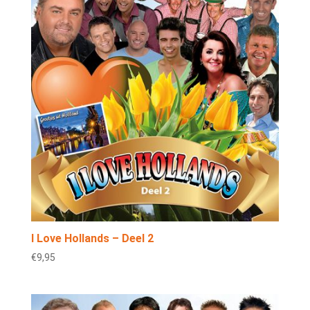
I Love Hollands – Deel 2
€
9,95