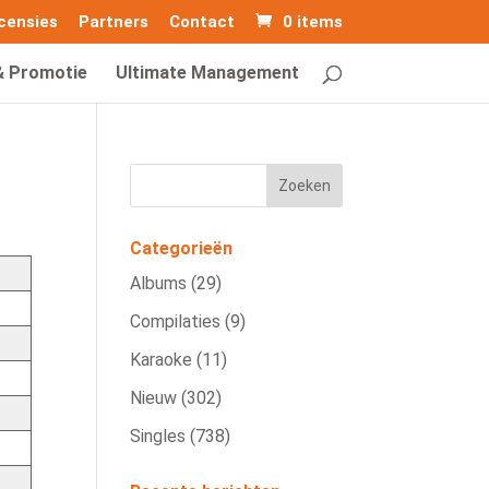
censies
Partners
Contact
0 items
& Promotie
Ultimate Management
Categorieën
Albums
(29)
Compilaties
(9)
Karaoke
(11)
Nieuw
(302)
Singles
(738)