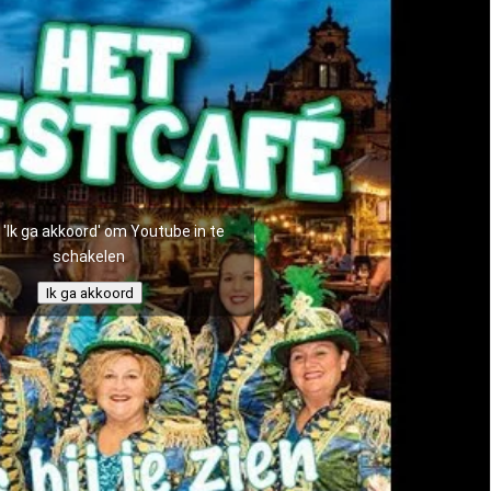
p 'Ik ga akkoord' om Youtube in te
schakelen
Ik ga akkoord