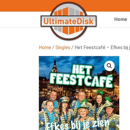
Home
Home
/
Singles
/ Het Feestcafé – Efkes bij j