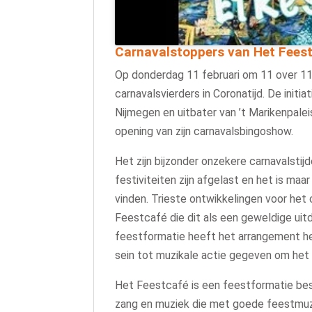
Carnavalstoppers van Het Feestca
Op donderdag 11 februari om 11 over 11 k
carnavalsvierders in Coronatijd. De init
Nijmegen en uitbater van ’t Marikenpalei
opening van zijn carnavalsbingoshow.
Het zijn bijzonder onzekere carnavalstij
festiviteiten zijn afgelast en het is ma
vinden. Trieste ontwikkelingen voor het
Feestcafé die dit als een geweldige uit
feestformatie heeft het arrangement h
sein tot muzikale actie gegeven om het 
Het Feestcafé is een feestformatie bes
zang en muziek die met goede feestmuzie