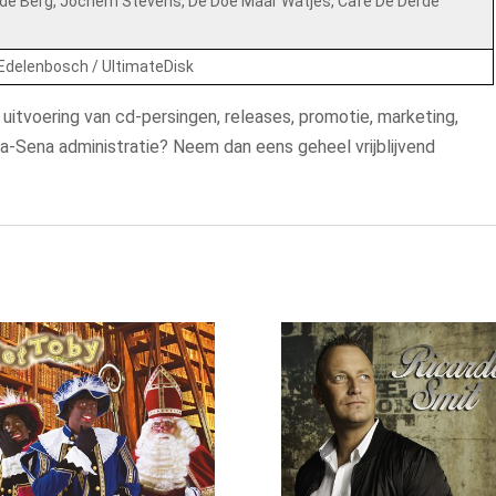
 de Berg, Jochem Stevens, De Doe Maar Watjes, Café De Derde
Edelenbosch / UltimateDisk
 uitvoering van cd-persingen, releases, promotie, marketing,
-Sena administratie? Neem dan eens geheel vrijblijvend