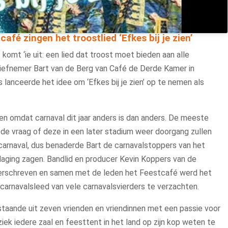
fé zingen het troostlied ‘Efkes bij je zien’
omt ‘ie uit: een lied dat troost moet bieden aan alle
iatiefnemer Bart van de Berg van Café de Derde Kamer in
s lanceerde het idee om ‘Efkes bij je zien’ op te nemen als
den omdat carnaval dit jaar anders is dan anders. De meeste
ar de vraag of deze in een later stadium weer doorgang zullen
 carnaval, dus benaderde Bart de carnavalstoppers van het
daging zagen. Bandlid en producer Kevin Koppers van de
erschreven en samen met de leden het Feestcafé werd het
carnavalsleed van vele carnavalsvierders te verzachten.
taande uit zeven vrienden en vriendinnen met een passie voor
k iedere zaal en feesttent in het land op zijn kop weten te