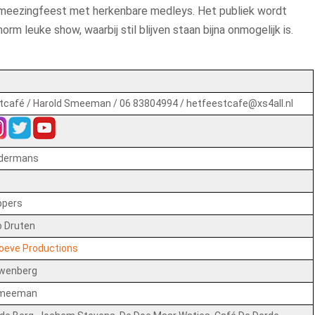
t meezingfeest met herkenbare medleys. Het publiek wordt
 leuke show, waarbij stil blijven staan bijna onmogelijk is.
tcafé / Harold Smeeman / 06 83804994 / hetfeestcafe@xs4all.nl
ldermans
ppers
o Druten
oeve Productions
uwenberg
Smeeman