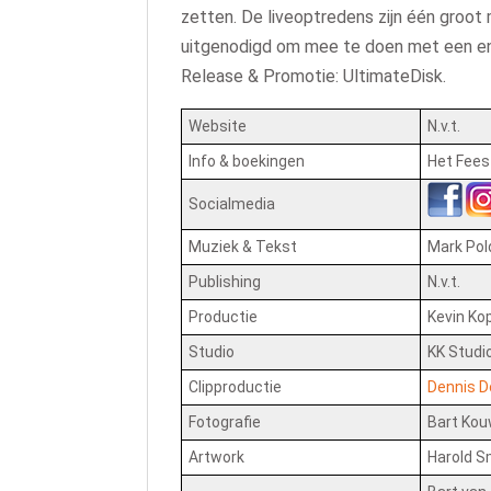
zetten. De liveoptredens zijn één groo
uitgenodigd om mee te doen met een enorm
Release & Promotie: UltimateDisk.
Website
N.v.t.
Info & boekingen
Het Fees
Socialmedia
Muziek & Tekst
Mark Po
Publishing
N.v.t.
Productie
Kevin Ko
Studio
KK Studi
Clipproductie
Dennis D
Fotografie
Bart Ko
Artwork
Harold 