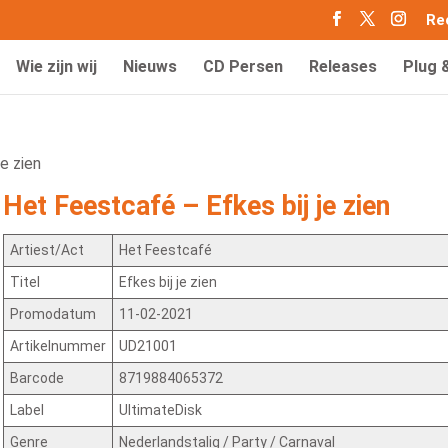
Re
Wie zijn wij
Nieuws
CD Persen
Releases
Plug 
e zien
Het Feestcafé – Efkes bij je zien
Artiest/Act
Het Feestcafé
Titel
Efkes bij je zien
Promodatum
11-02-2021
Artikelnummer
UD21001
Barcode
8719884065372
Label
UltimateDisk
Genre
Nederlandstalig / Party / Carnaval