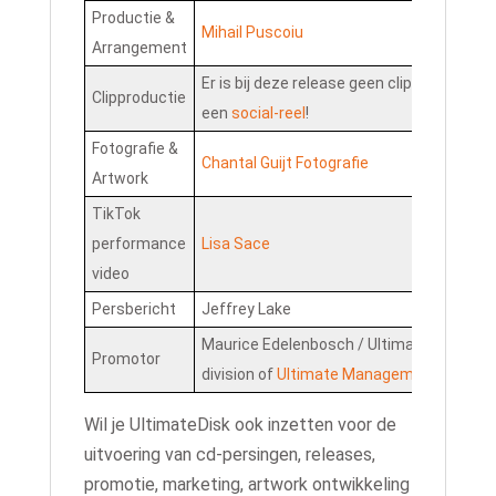
Productie &
Mihail Puscoiu
Arrangement
Er is bij deze release geen clip, maar wel
Clipproductie
een
social-reel
!
Fotografie &
Chantal Guijt Fotografie
Artwork
TikTok
performance
Lisa Sace
video
Persbericht
Jeffrey Lake
Maurice Edelenbosch / UltimateDisk (a
Promotor
division of
Ultimate Management
)
Wil je UltimateDisk ook inzetten voor de
uitvoering van cd-persingen, releases,
promotie, marketing, artwork ontwikkeling