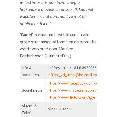
artiest voor sta: positieve energie,
herkenbare muziek en plezier. Ik kan niet
wachten om het nummer live met het
publiek te delen.”
‘Gucci’
is vanaf nu beschikbaar op alle
grote streamingplatforms en de promotie
wordt verzorgd door Maurice
Edelenbosch (UltimateDisk)
Info &
Jeffrey Lake / +31 6 39200667 /
boekingen
jeffrey_vd_meer@hotmail.com
https://www.facebook.com/jeffrey.lake.9
Socialmedia
https://www.instagram.com/jeffreylake/
https://www.tiktok.com/@jeffreylake198
Muziek &
Mihail Puscoiu
Tekst