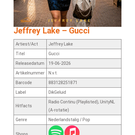
Jeffrey Lake – Gucci
Artiest/Act
Jeffrey Lake
Titel
Gucci
Releasedatum
19-06-2026
Artikelnummer
N.v.t.
Barcode
883128251871
Label
DikGeluid
Radio Continu (Playlisted), UnityNL
Hitfacts
(A-rotatie)
Genre
Nederlandstalig / Pop
Shops