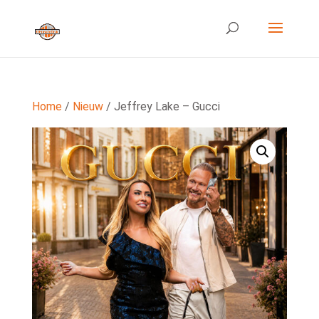
Home
/
Nieuw
/ Jeffrey Lake – Gucci