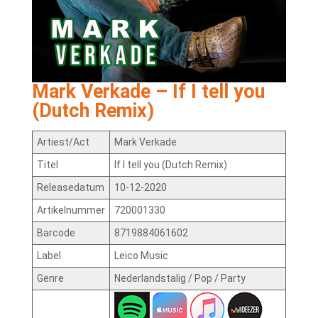
Mark Verkade – If I tell you
(Dutch Remix)
Artiest/Act
Mark Verkade
Titel
If I tell you (Dutch Remix)
Releasedatum
10-12-2020
Artikelnummer
720001330
Barcode
8719884061602
Label
Leico Music
Genre
Nederlandstalig / Pop / Party