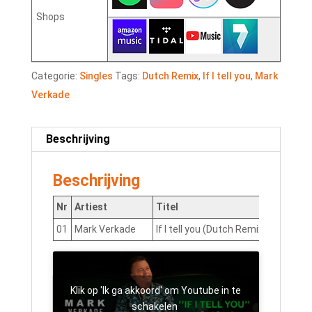
Shops
Categorie:
Singles
Tags:
Dutch Remix
,
If I tell you
,
Mark
Verkade
Beschrijving
Beschrijving
Nr
Artiest
Titel
01
Mark Verkade
If I tell you (Dutch Remix)
NLNJ
Klik op 'Ik ga akkoord' om Youtube in te
schakelen