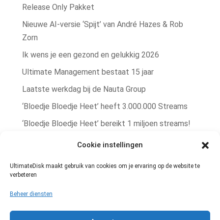
Release Only Pakket
Nieuwe AI‑versie ‘Spijt’ van André Hazes & Rob
Zorn
Ik wens je een gezond en gelukkig 2026
Ultimate Management bestaat 15 jaar
Laatste werkdag bij de Nauta Group
‘Bloedje Bloedje Heet’ heeft 3.000.000 Streams
‘Bloedje Bloedje Heet’ bereikt 1 miljoen streams!
Rob Zorn single ‘Bere Bere Koud’ winterhit!
Cookie instellingen
Rob Zorn heeft met ‘Bloedje Bloedje Heet’
UltimateDisk maakt gebruik van cookies om je ervaring op de website te
zomerhit te pakken!
verbeteren
Muziekrechten administratie
Beheer diensten
Geheel vernieuwde UltimateDisk website!