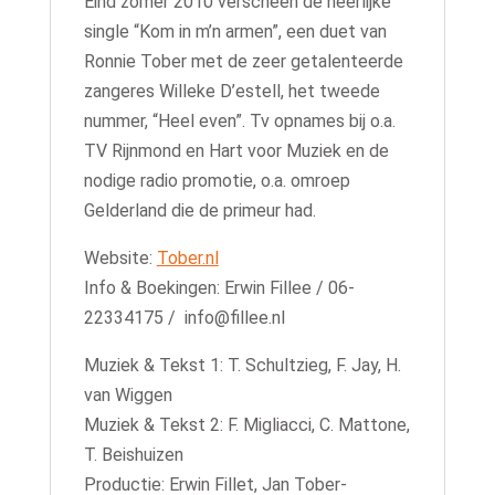
Eind zomer 2010 verscheen de heerlijke
single “Kom in m’n armen”, een duet van
Ronnie Tober met de zeer getalenteerde
zangeres Willeke D’estell, het tweede
nummer, “Heel even”. Tv opnames bij o.a.
TV Rijnmond en Hart voor Muziek en de
nodige radio promotie, o.a. omroep
Gelderland die de primeur had.
Website:
Tober.nl
Info & Boekingen: Erwin Fillee / 06-
22334175 / info@fillee.nl
Muziek & Tekst 1: T. Schultzieg, F. Jay, H.
van Wiggen
Muziek & Tekst 2: F. Migliacci, C. Mattone,
T. Beishuizen
Productie: Erwin Fillet, Jan Tober-