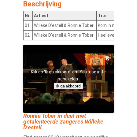
Beschrijving
Nr
Artiest
Titel
01
Willeke D’estell & Ronnie Tober
Kom in mijn armen
02
Willeke D’estell & Ronnie Tober
Heel even
Klik op 'Ik ga akkoord' om Youtube in te
schakelen
Ik ga akkoord
Ronnie Tober in duet met
getalenteerde zangeres Willeke
D’estell