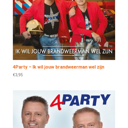
4Party – Ik wil jouw brandweerman wel zijn
€
3,95