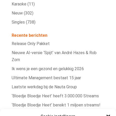
Karaoke
(11)
Nieuw
(302)
Singles
(738)
Recente berichten
Release Only Pakket
Nieuwe AI‑versie ‘Spijt’ van André Hazes & Rob
Zorn
Ik wens je een gezond en gelukkig 2026
Ultimate Management bestaat 15 jaar
Laatste werkdag bij de Nauta Group
‘Bloedje Bloedje Heet’ heeft 3.000.000 Streams
‘Bloedje Bloedje Heet’ bereikt 1 miljoen streams!
Rob Zorn single ‘Bere Bere Koud’ winterhit!