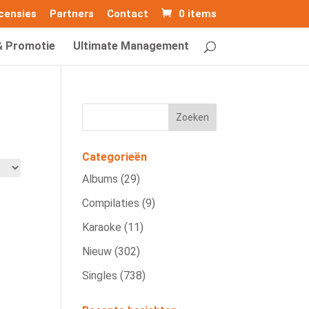
censies
Partners
Contact
0 items
& Promotie
Ultimate Management
Categorieën
Albums
(29)
Compilaties
(9)
Karaoke
(11)
Nieuw
(302)
Singles
(738)