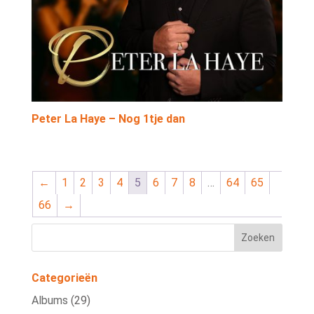
Peter La Haye – Nog 1tje dan
←
1
2
3
4
5
6
7
8
…
64
65
66
→
Categorieën
Albums
(29)