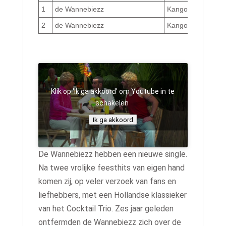
1
de Wannebiezz
Kangoeroe eiland
2
de Wannebiezz
Kangoeroe eiland 
Klik op 'Ik ga akkoord' om Youtube in te
schakelen
Ik ga akkoord
De Wannebiezz hebben een nieuwe single.
Na twee vrolijke feesthits van eigen hand
komen zij, op veler verzoek van fans en
liefhebbers, met een Hollandse klassieker
van het Cocktail Trio. Zes jaar geleden
ontfermden de Wannebiezz zich over de