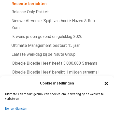
Recente berichten
Release Only Pakket
Nieuwe AI‑versie ‘Spijt’ van André Hazes & Rob
Zorn
Ik wens je een gezond en gelukkig 2026
Ultimate Management bestaat 15 jaar
Laatste werkdag bij de Nauta Group
‘Bloedje Bloedje Heet’ heeft 3.000.000 Streams
‘Bloedje Bloedje Heet’ bereikt 1 miljoen streams!
Rob Zorn single ‘Bere Bere Koud’ winterhit!
Cookie instellingen
Rob Zorn heeft met ‘Bloedje Bloedje Heet’
UltimateDisk maakt gebruik van cookies om je ervaring op de website te
zomerhit te pakken!
verbeteren
Muziekrechten administratie
Beheer diensten