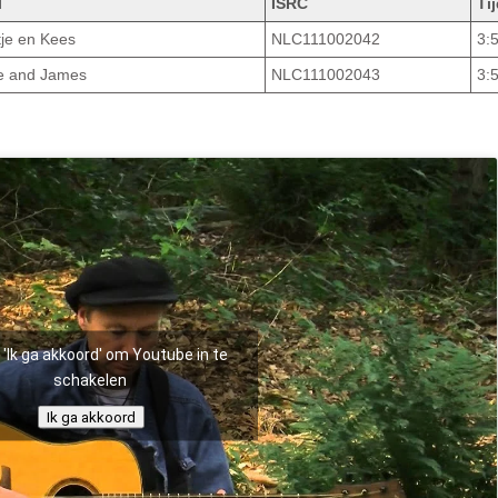
l
ISRC
Ti
je en Kees
NLC111002042
3:
ie and James
NLC111002043
3:
p 'Ik ga akkoord' om Youtube in te
schakelen
Ik ga akkoord