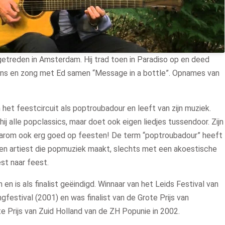
pgetreden in Amsterdam. Hij trad toen in Paradiso op en deed
ans en zong met Ed samen “Message in a bottle”. Opnames van
in het feestcircuit als poptroubadour en leeft van zijn muziek.
ij alle popclassics, maar doet ook eigen liedjes tussendoor. Zijn
aarom ook erg goed op feesten! De term “poptroubadour” heeft
een artiest die popmuziek maakt, slechts met een akoestische
est naar feest.
n is als finalist geëindigd. Winnaar van het Leids Festival van
festival (2001) en was finalist van de Grote Prijs van
 Prijs van Zuid Holland van de ZH Popunie in 2002.