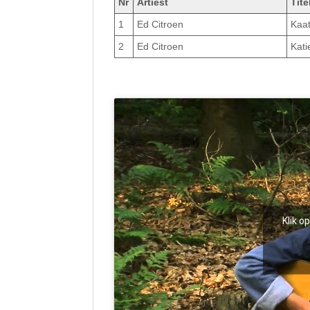
Nr
Artiest
Tite
1
Ed Citroen
Kaat
2
Ed Citroen
Kat
Klik o