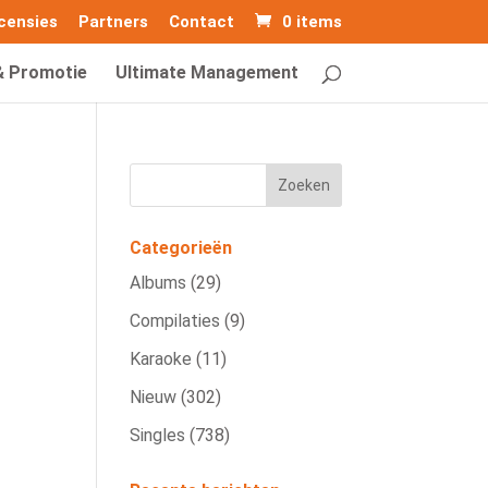
censies
Partners
Contact
0 items
& Promotie
Ultimate Management
Categorieën
Albums
(29)
Compilaties
(9)
Karaoke
(11)
Nieuw
(302)
Singles
(738)