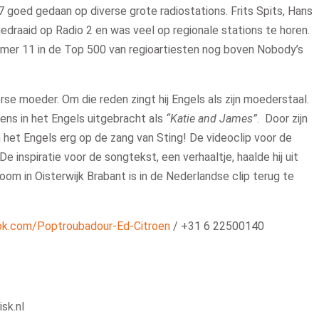
007 goed gedaan op diverse grote radiostations. Frits Spits, Hans
edraaid op Radio 2 en was veel op regionale stations te horen.
mmer 11 in de Top 500 van regioartiesten nog boven Nobody’s
erse moeder. Om die reden zingt hij Engels als zijn moederstaal.
vens in het Engels uitgebracht als
“Katie and James”
. Door zijn
n het Engels erg op de zang van Sting! De videoclip voor de
 inspiratie voor de songtekst, een verhaaltje, haalde hij uit
m in Oisterwijk Brabant is in de Nederlandse clip terug te
k.com/Poptroubadour-Ed-Citroen
/ +31 6 22500140
sk.nl