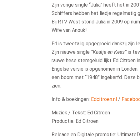
Zijn vorige single “Julia” heeft het in 2
Schiffers hebben het liedje regelmatig g
Bij RTV West stond Julia in 2009 op nu
Wife van Anouk!
Ed is tweetalig opgegroeid dankzij zijn I
Zijn nieuwe single
“Kaatje en Kees”
is te
rauwe hese stemgeluid lijkt Ed Citroen i
Engelse versie is opgenomen in Londen. De
een boom met “1948” ingekerfd. Deze boo
zien.
Info & boekingen:
Edcitroen.nl
/
Faceboo
Muziek / Tekst: Ed Citroen
Productie: Ed Citroen
Release en Digitale promotie: UltimateDi