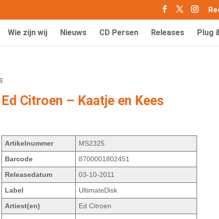
Re
Wie zijn wij
Nieuws
CD Persen
Releases
Plug 
s
Ed Citroen – Kaatje en Kees
Artikelnummer
MS2325
Barcode
8700001802451
Releasedatum
03-10-2011
Label
UltimateDisk
Artiest(en)
Ed Citroen