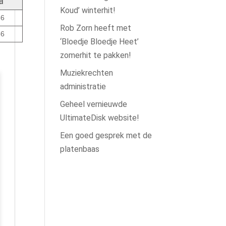
jd
Koud’ winterhit!
56
Rob Zorn heeft met
56
‘Bloedje Bloedje Heet’
zomerhit te pakken!
Muziekrechten
administratie
Geheel vernieuwde
UltimateDisk website!
Een goed gesprek met de
platenbaas