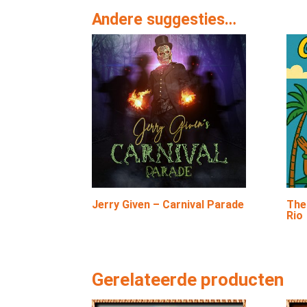
Andere suggesties…
Jerry Given – Carnival Parade
The
Rio
Gerelateerde producten