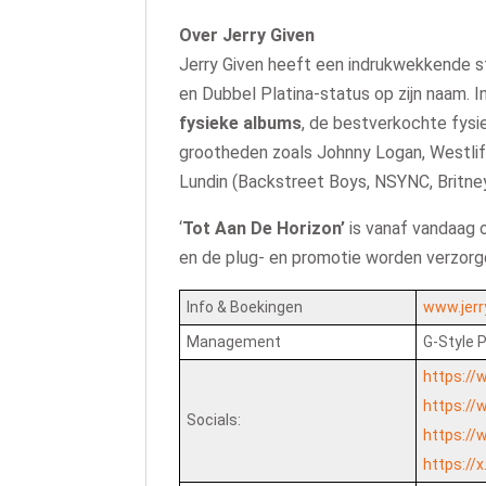
Over Jerry Given
Jerry Given heeft een indrukwekkende 
en Dubbel Platina‑status op zijn naam. I
fysieke albums
, de bestverkochte fysie
grootheden zoals Johnny Logan, Westlife
Lundin (Backstreet Boys, NSYNC, Britney
‘
Tot Aan De Horizon’
is vanaf vandaag 
en de plug- en promotie worden verzorg
Info & Boekingen
www.jerr
Management
G-Style 
https://
https://
Socials:
https://
https://