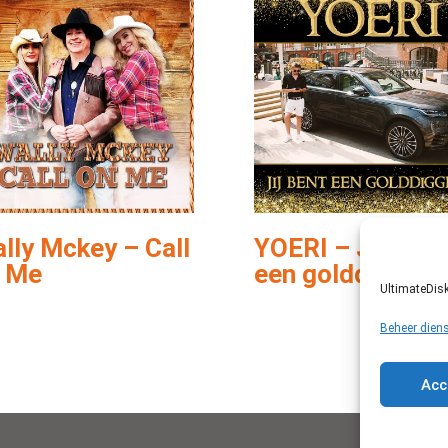
lly Mckey – Call
YOERI – Jij bent
 Me
een golddigger
UltimateDisk
Beheer dien
Acc