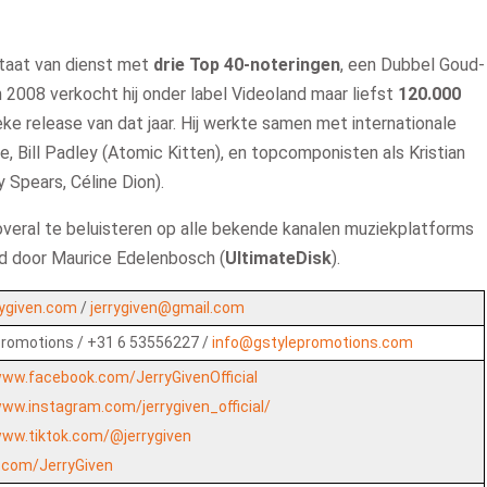
staat van dienst met
drie Top 40‑noteringen
, een Dubbel Goud-
n 2008 verkocht hij onder label Videoland maar liefst
120.000
ke release van dat jaar. Hij werkte samen met internationale
, Bill Padley (Atomic Kitten), en topcomponisten als Kristian
 Spears, Céline Dion).
overal te beluisteren op alle bekende kanalen muziekplatforms
d door Maurice Edelenbosch (
UltimateDisk
).
ygiven.com
/
jerrygiven@gmail.com
Promotions / +31 6 53556227 /
info@gstylepromotions.com
www.facebook.com/JerryGivenOfficial
www.instagram.com/jerrygiven_official/
www.tiktok.com/@jerrygiven
x.com/JerryGiven