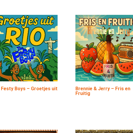
 Festy Boys – Groetjes uit
Brennie & Jerry – Fris en
Fruitig