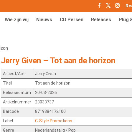
Re
Wie zijn wij
Nieuws
CD Persen
Releases
Plug 
izon
Jerry Given – Tot aan de horizon
Artiest/Act
Jerry Given
Titel
Tot aan de horizon
Releasedatum
20-03-2026
Artikelnummer
23033737
Barcode
8719884172100
Label
G-Style Promotions
Genre
Nederlandstalig / Pop