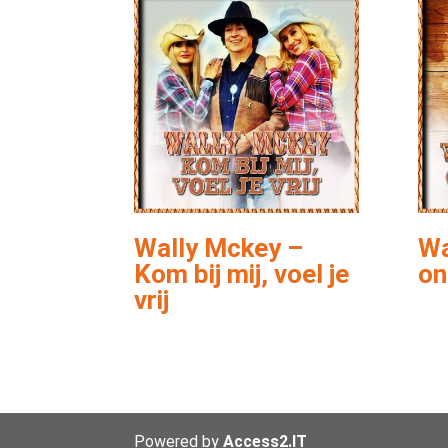
Wally Mckey –
Wa
Kom bij mij, voel je
on
vrij
Powered by
Access2.IT