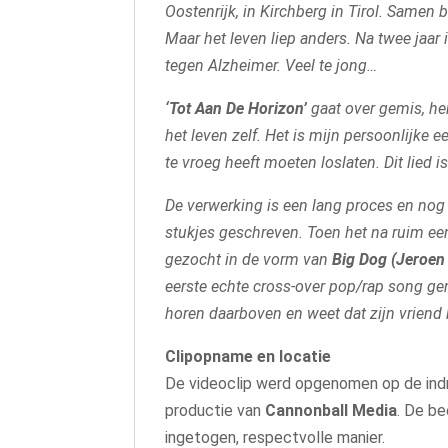
Oostenrijk, in Kirchberg in Tirol. Sam
Maar het leven liep anders. Na twee jaar i
tegen Alzheimer. Veel te jong…
‘Tot Aan De Horizon’
gaat over gemis, her
het leven zelf. Het is mijn persoonlijke
te vroeg heeft moeten loslaten. Dit lied i
De verwerking is een lang proces en nog
stukjes geschreven. Toen het na ruim een
gezocht in de vorm van
Big Dog (Jeroen
eerste echte cross-over pop/rap song gem
horen daarboven en weet dat zijn vriend 
Clipopname en locatie
De videoclip werd opgenomen op de indr
productie van
Cannonball Media
. De b
ingetogen, respectvolle manier.