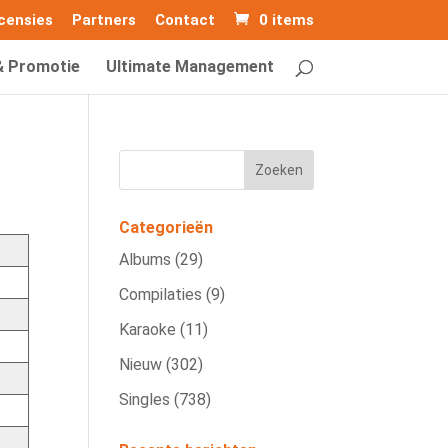
censies
Partners
Contact
0 items
& Promotie
Ultimate Management
Categorieën
Albums
(29)
Compilaties
(9)
Karaoke
(11)
Nieuw
(302)
Singles
(738)