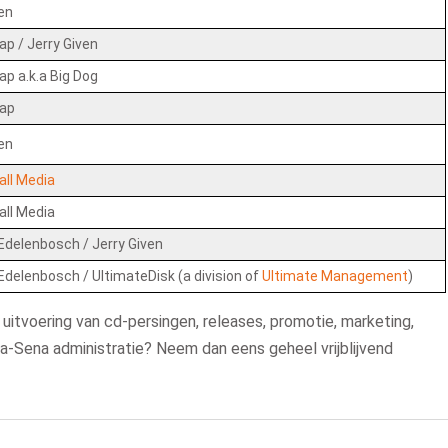
ven
ap / Jerry Given
ap a.k.a Big Dog
Nap
ven
ll Media
ll Media
Edelenbosch / Jerry Given
Edelenbosch / UltimateDisk (a division of
Ultimate Management
)
 uitvoering van cd-persingen, releases, promotie, marketing,
-Sena administratie? Neem dan eens geheel vrijblijvend