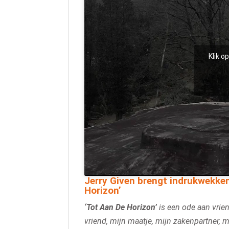
Klik o
Jerry Given brengt indrukwekke
Horizon’
‘Tot Aan De Horizon’
is een ode aan vrien
vriend, mijn maatje, mijn zakenpartner,