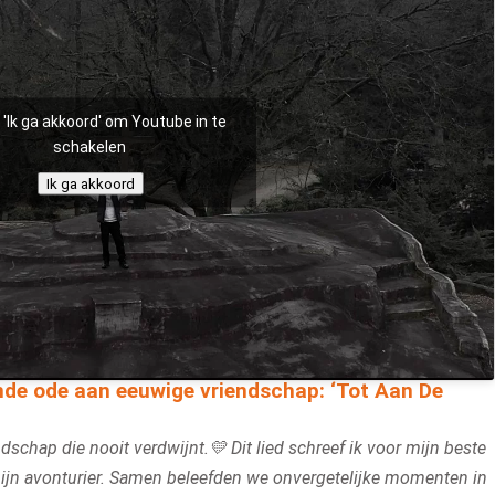
p 'Ik ga akkoord' om Youtube in te
schakelen
Ik ga akkoord
nde ode aan eeuwige vriendschap: ‘Tot Aan De
dschap die nooit verdwijnt.💛 Dit lied schreef ik voor mijn beste
 mijn avonturier. Samen beleefden we onvergetelijke momenten in