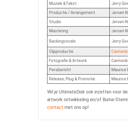
Muziek &Tekst
Jerry Gi
Productie / Arrangement
Jeroen N
Studio
Jeroen N
Mastering
Jeroen 
Backingvocals
Jerry Gi
Clipproductie
Cannonba
Fotografie & Artwork
Cannonba
Persbericht
Maurice 
Release, Plug & Promotie
Maurice 
Wil je UltimateDisk ook inzetten voor de
artwork ontwikkeling en/of Buma-Stemra
contact
met ons op!