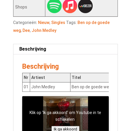
Shops
Categorieën:
Nieuw
,
Singles
Tags:
Ben op de goede
weg
,
Dee
,
John Medley
Beschrijving
Beschrijving
Nr
Artiest
Titel
01
John Medley
Ben op de goede weg
NLN
Klik op 'Ik ga akkoord' om Youtube in te
schakelen
Ik ga akkoord