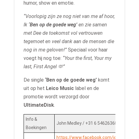
humor, show en emotie.
“Voorlopig zijn ze nog niet van me af hoor,
Ik
‘Ben op de goede weg’
en zie samen
met Dee de toekomst vol vertrouwen
tegemoet en veel dank aan de mensen die
nog in me geloven!”
Speciaal voor haar
voegt hij nog toe:
“Your the first, Your my
last, First Angel 🫶”
De single
‘Ben op de goede weg’
komt
uit op het
Leico Music
label en de
promotie wordt verzorgd door
UltimateDisk
.
Info &
John Medley / +31 6 54626368 /
johnmedl
Boekingen
https://www.facebook.com/johnmedley.