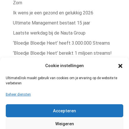
Zorn
Ik wens je een gezond en gelukkig 2026
Ultimate Management bestaat 15 jaar
Laatste werkdag bij de Nauta Group
‘Bloedje Bloedje Heet’ heeft 3.000.000 Streams
‘Bloedje Bloedje Heet’ bereikt 1 miljoen streams!
Rob Zorn single ‘Bere Bere Koud’ winterhit!
Cookie instellingen
Rob Zorn heeft met ‘Bloedje Bloedje Heet’
UltimateDisk maakt gebruik van cookies om je ervaring op de website te
zomerhit te pakken!
verbeteren
Muziekrechten administratie
Beheer diensten
Geheel vernieuwde UltimateDisk website!
Accepteren
Een goed gesprek met de platenbaas
Weigeren