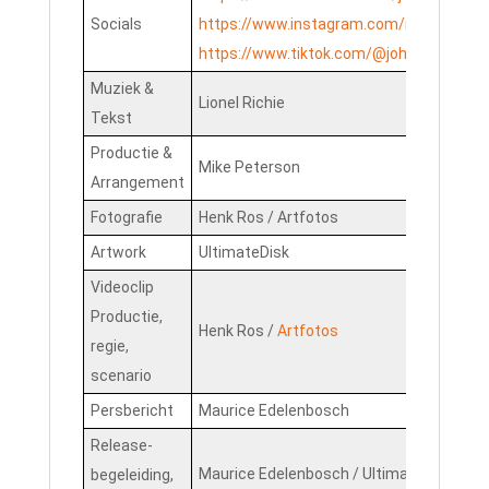
Socials
https://www.instagram.com/medleyente
https://www.tiktok.com/@johnmedley.e
Muziek &
Lionel Richie
Tekst
Productie &
Mike Peterson
Arrangement
Fotografie
Henk Ros / Artfotos
Artwork
UltimateDisk
Videoclip
Productie,
Henk Ros /
Artfotos
regie,
scenario
Persbericht
Maurice Edelenbosch
Release-
Maurice Edelenbosch / UltimateDisk
begeleiding,
(a div