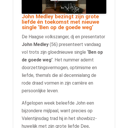
John Medley bezingt zijn grote
liefde én toekomst met nieuwe
single ‘Ben op de goede weg’
De Haagse volkszanger, dj en presentator
John Medley
(56) presenteert vandaag
vol trots zijn gloednieuwe single
‘Ben op
de goede weg’
. Het nummer ademt
doorzettingsvermogen, optimisme en
liefde, thema’s die al decennialang de
rode draad vormen in zijn carrière en
persoonlijke leven.
Afgelopen week beleefde John een
bijzondere mijlpaal, want precies op
Valentijnsdag trad hij in het showbizz-
huwelijk met zijn grote liefde Dee,