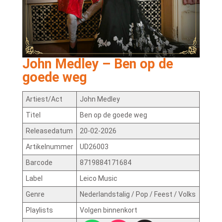
John Medley – Ben op de
goede weg
Artiest/Act
John Medley
Titel
Ben op de goede weg
Releasedatum
20-02-2026
Artikelnummer
UD26003
Barcode
8719884171684
Label
Leico Music
Genre
Nederlandstalig / Pop / Feest / Volks
Playlists
Volgen binnenkort