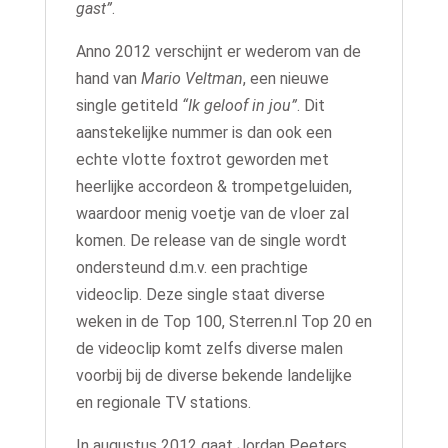
gast”
.
Anno 2012 verschijnt er wederom van de
hand van
Mario Veltman
, een nieuwe
single getiteld
“Ik geloof in jou”
. Dit
aanstekelijke nummer is dan ook een
echte vlotte foxtrot geworden met
heerlijke accordeon & trompetgeluiden,
waardoor menig voetje van de vloer zal
komen. De release van de single wordt
ondersteund d.m.v. een prachtige
videoclip. Deze single staat diverse
weken in de Top 100, Sterren.nl Top 20 en
de videoclip komt zelfs diverse malen
voorbij bij de diverse bekende landelijke
en regionale TV stations.
In augustus 2012 gaat Jordan Peeters