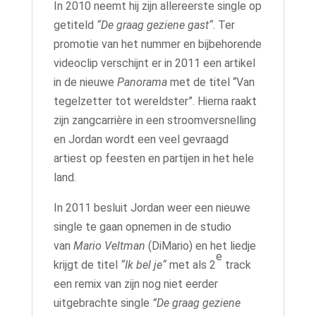
In 2010 neemt hij zijn allereerste single op
getiteld
“De graag geziene gast“
. Ter
promotie van het nummer en bijbehorende
videoclip verschijnt er in 2011 een artikel
in de nieuwe
Panorama
met de titel “Van
tegelzetter tot wereldster”. Hierna raakt
zijn zangcarrière in een stroomversnelling
en Jordan wordt een veel gevraagd
artiest op feesten en partijen in het hele
land.
In 2011 besluit Jordan weer een nieuwe
single te gaan opnemen in de studio
van
Mario Veltman
(DiMario) en het liedje
e
krijgt de titel
“Ik bel je“
met als 2
track
een remix van zijn nog niet eerder
uitgebrachte single
”De graag geziene