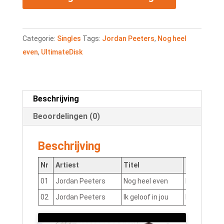
Nog
heel
even
Categorie:
Singles
Tags:
Jordan Peeters
,
Nog heel
aantal
even
,
UltimateDisk
Beschrijving
Beoordelingen (0)
Beschrijving
Nr
Artiest
Titel
ISRC
01
Jordan Peeters
Nog heel even
NLCW61300
02
Jordan Peeters
Ik geloof in jou
NLCW61300