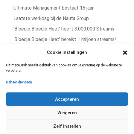
Ultimate Management bestaat 15 jaar
Laatste werkdag bij de Nauta Group
‘Bloedje Bloedje Heet’ heeft 3.000.000 Streams
‘Bloedje Bloedje Heet’ bereikt 1 miljoen streams!
Rob Zorn single ‘Bere Bere Koud’ winterhit!
Cookie instellingen
Rob Zorn heeft met ‘Bloedje Bloedje Heet’
UltimateDisk maakt gebruik van cookies om je ervaring op de website te
zomerhit te pakken!
verbeteren
Muziekrechten administratie
Beheer diensten
Geheel vernieuwde UltimateDisk website!
Accepteren
Een goed gesprek met de platenbaas
Weigeren
Zelf instellen