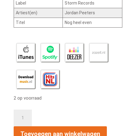
Label
Storm Records
Artiest(en)
Jordan Peeters
Titel
Nog heel even
2 op voorraad
Jordan
Peeters
-
Toevoegen aan winkelwagen