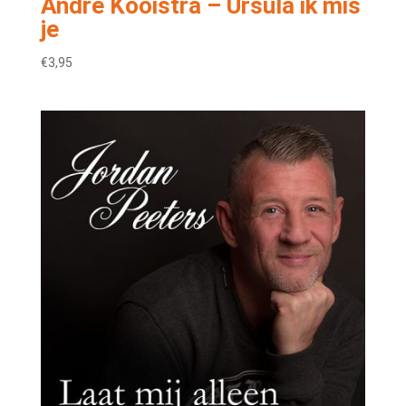
André Kooistra – Ursula ik mis
je
€
3,95