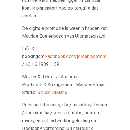
nummer klaar hebben liggen, maar daar
kom ik binnenkort nog op terug” aldus
Jordan.
De digitale promotie is weer in handen van
Maurice Edelenbosch van Ultimatedisk.nl.
Info &
boekingen:
Facebook.com/jordan.peeters
/ +31 6 19391159
Muziek & Tekst: J. Asporaat
Productie & Arrangement: Mario Veltman
Studio:
Studio DiMario
Release-uitvoering, rtv / muzieksystemen
/ socialmedia / pers promotie, content
management, artworkbegeleiding en
labelcopy verzorging: UltimateDisk.