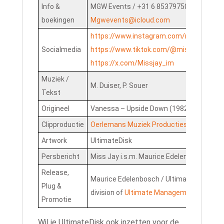
Info &
MGW Events / +31 6 85379750 /
boekingen
Mgwevents@icloud.com
https://www.instagram.com/missjay_im
Socialmedia
https://www.tiktok.com/@missjay2026
https://x.com/Missjay_im
Muziek /
M. Duiser, P. Souer
Tekst
Origineel
Vanessa – Upside Down (1982)
Clipproductie
Oerlemans Muziek Producties
Artwork
UltimateDisk
Persbericht
Miss Jay i.s.m. Maurice Edelenbosch
Release,
Maurice Edelenbosch / UltimateDisk (a
Plug &
division of
Ultimate Management
)
Promotie
Wil je UltimateDisk ook inzetten voor de