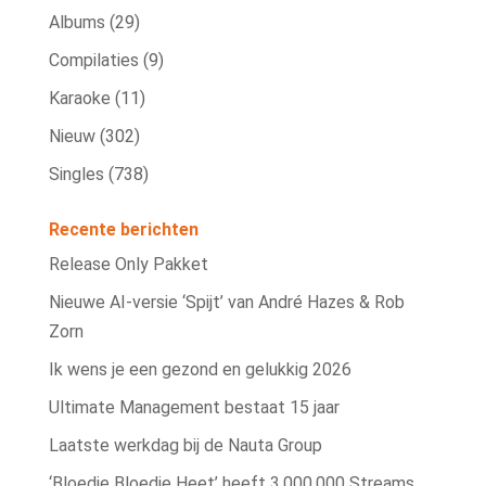
Albums
(29)
Compilaties
(9)
Karaoke
(11)
Nieuw
(302)
Singles
(738)
Recente berichten
Release Only Pakket
Nieuwe AI‑versie ‘Spijt’ van André Hazes & Rob
Zorn
Ik wens je een gezond en gelukkig 2026
Ultimate Management bestaat 15 jaar
Laatste werkdag bij de Nauta Group
‘Bloedje Bloedje Heet’ heeft 3.000.000 Streams