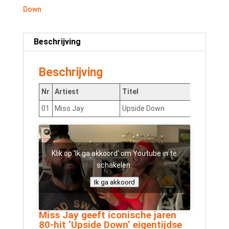
Down
Beschrijving
Beschrijving
Nr
Artiest
Titel
01
Miss Jay
Upside Down
NLQN
Klik op 'Ik ga akkoord' om Youtube in te
schakelen
Ik ga akkoord
Miss Jay geeft iconische jaren
80-hit ‘Upside Down’ eigentijdse