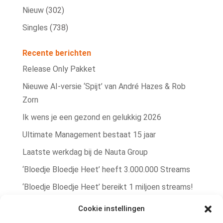
Nieuw
(302)
Singles
(738)
Recente berichten
Release Only Pakket
Nieuwe AI‑versie ‘Spijt’ van André Hazes & Rob
Zorn
Ik wens je een gezond en gelukkig 2026
Ultimate Management bestaat 15 jaar
Laatste werkdag bij de Nauta Group
‘Bloedje Bloedje Heet’ heeft 3.000.000 Streams
‘Bloedje Bloedje Heet’ bereikt 1 miljoen streams!
Rob Zorn single ‘Bere Bere Koud’ winterhit!
Cookie instellingen
Rob Zorn heeft met ‘Bloedje Bloedje Heet’