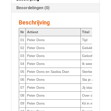
Beoordelingen (0)
Beschrijving
Nr
Artiest
Titel
01
Peter Dons
Tijd
02
Peter Dons
Gelukkig te zijn
03
Peter Dons
Geloof, hoop en ee
04
Peter Dons
Ik weet niet waaro
05
Peter Dons en Saskia Dian
Sterker dan een ro
06
Peter Dons
Sla je armen om 
07
Peter Dons
Jij staat naast mij
08
Peter Dons
Over de tijd
09
Peter Dons
Kil in mijn hart