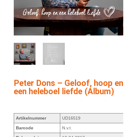
Peter Dons – Geloof, hoop en
een heleboel liefde (Album)
Artikelnummer
UD16519
Barcode
N.v.t.