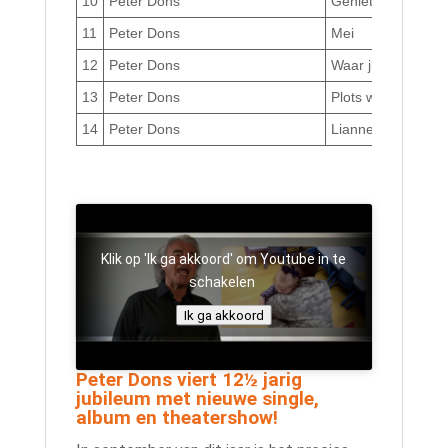
10
Peter Dons
Geniet van het le
11
Peter Dons
Mei
12
Peter Dons
Waar jij verschijnt
13
Peter Dons
Plots was jij weg
14
Peter Dons
Lianne
Klik op 'Ik ga akkoord' om Youtube in te
schakelen
Ik ga akkoord
Peter Dons viert 12½ jarig
jubileum met nieuwe single,
album en theatershow!