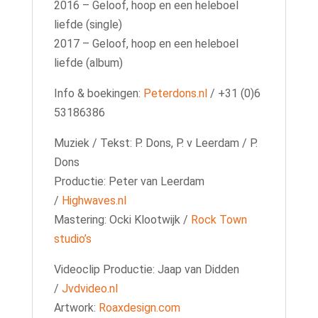
2016 – Geloof, hoop en een heleboel
liefde (single)
2017 – Geloof, hoop en een heleboel
liefde (album)
Info & boekingen:
Peterdons.nl
/ +31 (0)6
53186386
Muziek / Tekst: P. Dons, P. v Leerdam / P.
Dons
Productie: Peter van Leerdam
/
Highwaves.nl
Mastering: Ocki Klootwijk /
Rock Town
studio’s
Videoclip Productie: Jaap van Didden
/
Jvdvideo.nl
Artwork:
Roaxdesign.com