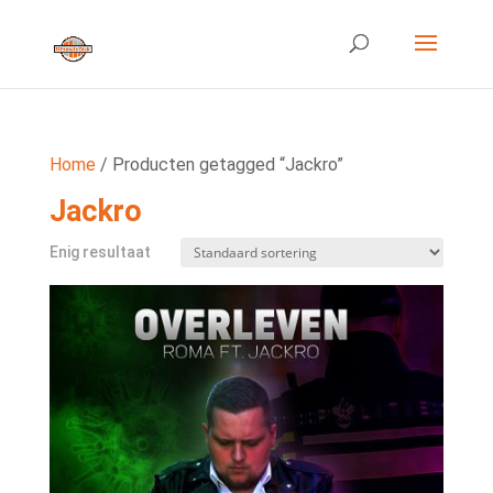
Home
/ Producten getagged “Jackro”
Jackro
Enig resultaat