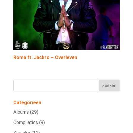
Roma ft. Jackro – Overleven
Categorieën
Albums
(29)
Compilaties
(9)
Karaoke
(11)