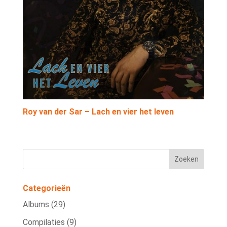
Roy van der Sar – Lach en vier het leven
Categorieën
Albums
(29)
Compilaties
(9)