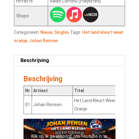
Hitfacts
Radio Continu (Playlisted)
Shops
Categorieën:
Nieuw
,
Singles
Tags:
Het land kleurt weer
oranje
,
Johan Rensen
Beschrijving
Beschrijving
Nr
Artiest
Titel
Het Land Kleurt Weer
01
Johan Rensen
NLNJ
Oranje
Klik op 'Ik ga akkoord' om Youtube in te