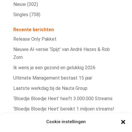
Nieuw
(302)
Singles
(738)
Recente berichten
Release Only Pakket
Nieuwe AI‑versie ‘Spijt’ van André Hazes & Rob
Zorn
Ik wens je een gezond en gelukkig 2026
Ultimate Management bestaat 15 jaar
Laatste werkdag bij de Nauta Group
‘Bloedje Bloedje Heet’ heeft 3.000.000 Streams
‘Bloedje Bloedje Heet’ bereikt 1 miljoen streams!
Rob Zorn single ‘Bere Bere Koud’ winterhit!
Cookie instellingen
Rob Zorn heeft met ‘Bloedje Bloedje Heet’