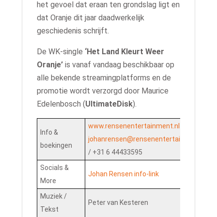
het gevoel dat eraan ten grondslag ligt en
dat Oranje dit jaar daadwerkelijk
geschiedenis schrijft.
De WK-single
‘Het Land Kleurt Weer
Oranje’
is vanaf vandaag beschikbaar op
alle bekende streamingplatforms en de
promotie wordt verzorgd door Maurice
Edelenbosch (
UltimateDisk
).
www.rensenentertainment.nl
/
Info &
johanrensen@rensenentertainment.nl
boekingen
/ +31 6 44433595
Socials &
Johan Rensen info-link
More
Muziek /
Peter van Kesteren
Tekst