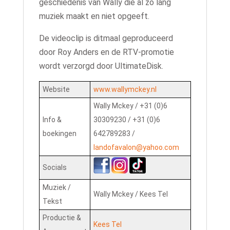
geschiedenis van Wally die al zo lang
muziek maakt en niet opgeeft.
De videoclip is ditmaal geproduceerd
door Roy Anders en de RTV-promotie
wordt verzorgd door UltimateDisk.
Website
www.wallymckey.nl
Wally Mckey / +31 (0)6
Info &
30309230 / +31 (0)6
boekingen
642789283 /
landofavalon@yahoo.com
Socials
Muziek /
Wally Mckey / Kees Tel
Tekst
Productie &
Kees Tel