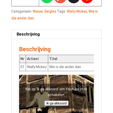
Categorieën:
Nieuw
,
Singles
Tags:
Wally Mckey
,
Wie is
die ander dan
Beschrijving
Beschrijving
Nr
Artiest
Titel
01
Wally Mckey
Wie is die ander dan
NLTU
Klik op 'Ik ga akkoord' om Youtube in te
schakelen
Ik ga akkoord