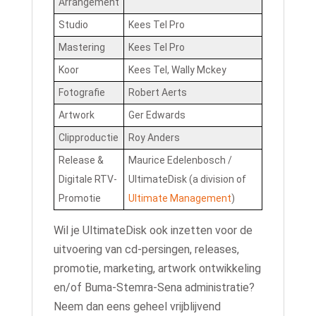
Arrangement
Studio
Kees Tel Pro
Mastering
Kees Tel Pro
Koor
Kees Tel, Wally Mckey
Fotografie
Robert Aerts
Artwork
Ger Edwards
Clipproductie
Roy Anders
Release &
Maurice Edelenbosch /
Digitale RTV-
UltimateDisk (a division of
Promotie
Ultimate Management
)
Wil je UltimateDisk ook inzetten voor de
uitvoering van cd-persingen, releases,
promotie, marketing, artwork ontwikkeling
en/of Buma-Stemra-Sena administratie?
Neem dan eens geheel vrijblijvend