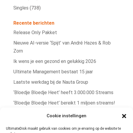
Singles
(738)
Recente berichten
Release Only Pakket
Nieuwe AI‑versie ‘Spijt’ van André Hazes & Rob
Zorn
Ik wens je een gezond en gelukkig 2026
Ultimate Management bestaat 15 jaar
Laatste werkdag bij de Nauta Group
‘Bloedje Bloedje Heet’ heeft 3.000.000 Streams
‘Bloedje Bloedje Heet’ bereikt 1 miljoen streams!
Rob Zorn single ‘Bere Bere Koud’ winterhit!
Cookie instellingen
Rob Zorn heeft met ‘Bloedje Bloedje Heet’
UltimateDisk maakt gebruik van cookies om je ervaring op de website te
zomerhit te pakken!