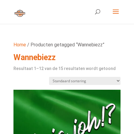
Home
/ Producten getagged “Wannebiezz”
Wannebiezz
Resultaat 1–12 van de 15 resultaten wordt getoond