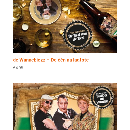
de Wannebiezz – De één na laatste
€
4,95