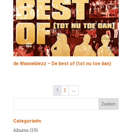
de Wannebiezz – De best of (tot nu toe dan)
1
2
→
Categorieën
Albums
(29)