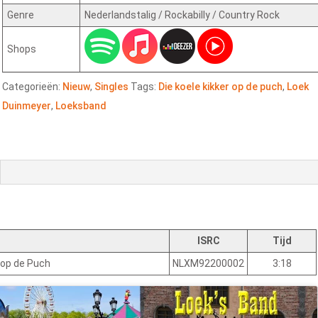
Genre
Nederlandstalig / Rockabilly / Country Rock
Shops
Categorieën:
Nieuw
,
Singles
Tags:
Die koele kikker op de puch
,
Loek
Duinmeyer
,
Loeksband
ISRC
Tijd
r op de Puch
NLXM92200002
3:18