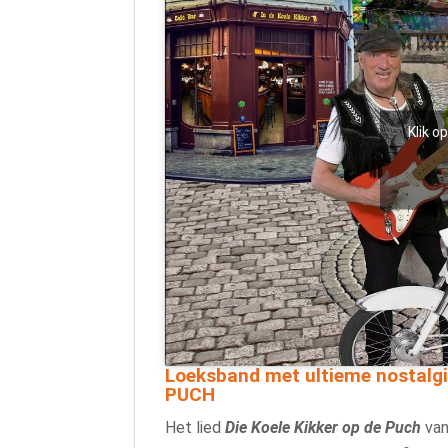
Klik o
Loeksband met ultieme nostal
PUCH
Het lied
Die Koele Kikker op de Puch
van