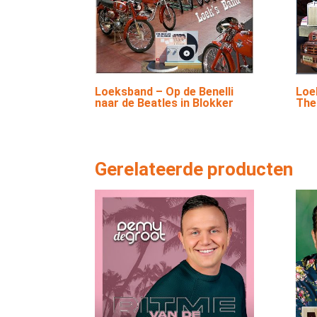
Loeksband – Op de Benelli
Loe
naar de Beatles in Blokker
The
Gerelateerde producten