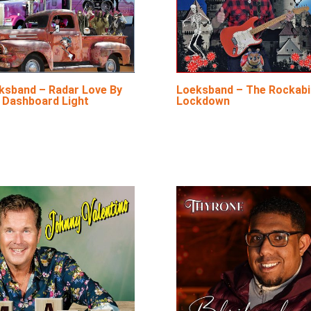
ksband – Radar Love By
Loeksband – The Rockabil
 Dashboard Light
Lockdown