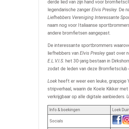
derde lied van zijn hand voor bromfietsc
legendarische zanger
Elvis Presley
. De n
Liefhebbers Vereniging Interessante Sp
naam nog voor Italiaanse sportbrommers,
andere bromfietsen aangepast.
De interessante sportbrommers waarover h
liefhebbers van
Elvis Presley
gaat over n
E.L.V.I.S.
het 30-jarig bestaan in Dirksho
zodat de leden van deze Bromfietsclub
Loek
heeft er weer een leuke, grappige Y
stripverhaal, waarin de Koele Kikker met 
verkrijgbaar op alle digitale aanbieders.
U
Info & boekingen
Loek Dui
Socials