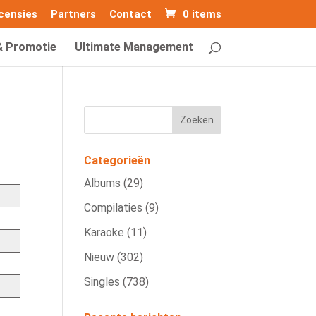
censies
Partners
Contact
0 items
& Promotie
Ultimate Management
Categorieën
Albums
(29)
Compilaties
(9)
Karaoke
(11)
Nieuw
(302)
Singles
(738)