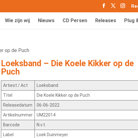
Re
Wie zijn wij
Nieuws
CD Persen
Releases
Plug 
er op de Puch
Loeksband – Die Koele Kikker op de
Puch
Artiest / Act
Loeksband
Titel
Die Koele Kikker op de Puch
Releasedatum
06-06-2022
Artikelnummer
UM22014
Barcode
N.v.t.
Label
Loek Duinmeyer