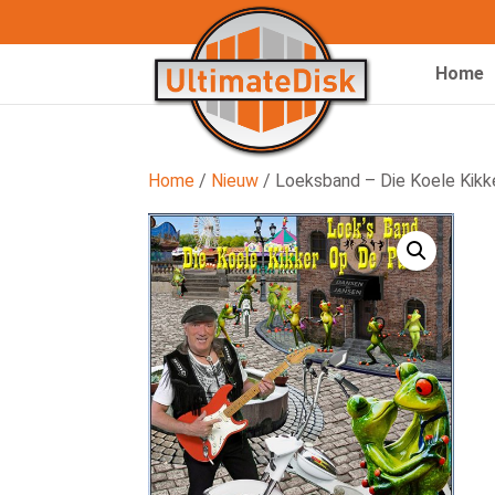
Home
Home
/
Nieuw
/ Loeksband – Die Koele Kikk