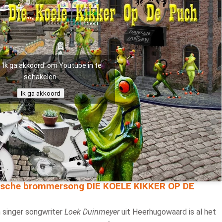
p 'Ik ga akkoord' om Youtube in te
schakelen
Ik ga akkoord
gische brommersong DIE KOELE KIKKER OP DE
 singer songwriter
Loek Duinmeyer
uit Heerhugowaard is al het