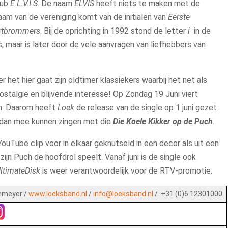
lub
E.L.V.I.S
. De naam
ELVIS
heeft niets te maken met de
aam van de vereniging komt van de initialen van
Eerste
ortbrommers
. Bij de oprichting in 1992 stond de letter
i
in de
 maar is later door de vele aanvragen van liefhebbers van
et hier gaat zijn oldtimer klassiekers waarbij het net als
ostalgie en blijvende interesse! Op Zondag 19 Juni viert
rn. Daarom heeft
Loek
de release van de single op 1 juni gezet
 dan mee kunnen zingen met die
Die Koele Kikker op de Puch
.
ouTube clip voor in elkaar geknutseld in een decor als uit een
zijn Puch de hoofdrol speelt. Vanaf juni is de single ook
ltimateDisk
is weer verantwoordelijk voor de RTV-promotie.
nmeyer /
www.loeksband.nl
/
info@loeksband.nl
/ +31 (0)6 12301000